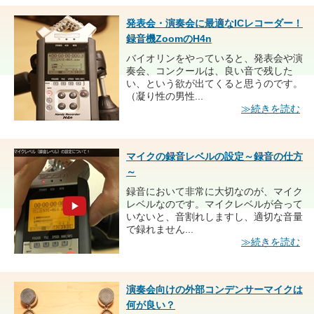
発表会・演奏会に最適なICレコーダー！
録音機ZoomのH4n
バイオリンをやっていると、発表会や演
奏会、コンクールは、良い音で残した
い、という欲が出てくると思うのです。
（凝り性の男性...
≫続きを読む
マイクの録音レベルの設定～録音の仕方
～
録音において非常に大切なのが、マイク
レベルなのです。マイクレベルが合って
いないと、音割れしますし、適切な音量
で録れません...
≫続きを読む
演奏会向けの外部コンデンサーマイクは
何が良い？