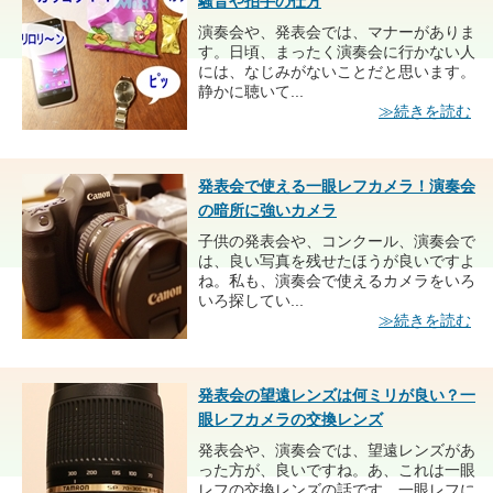
騒音や拍手の仕方
演奏会や、発表会では、マナーがありま
す。日頃、まったく演奏会に行かない人
には、なじみがないことだと思います。
静かに聴いて...
≫続きを読む
発表会で使える一眼レフカメラ！演奏会
の暗所に強いカメラ
子供の発表会や、コンクール、演奏会で
は、良い写真を残せたほうが良いですよ
ね。私も、演奏会で使えるカメラをいろ
いろ探してい...
≫続きを読む
発表会の望遠レンズは何ミリが良い？一
眼レフカメラの交換レンズ
発表会や、演奏会では、望遠レンズがあ
った方が、良いですね。あ、これは一眼
レフの交換レンズの話です。一眼レフに