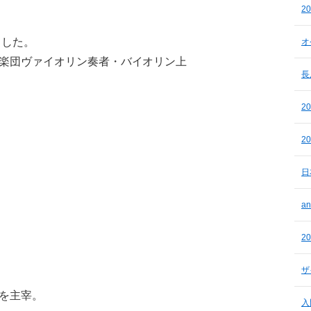
2
ました。
オ
楽団ヴァイオリン奏者・バイオリン上
長
2
2
日
a
2
ザ
を主宰。
入