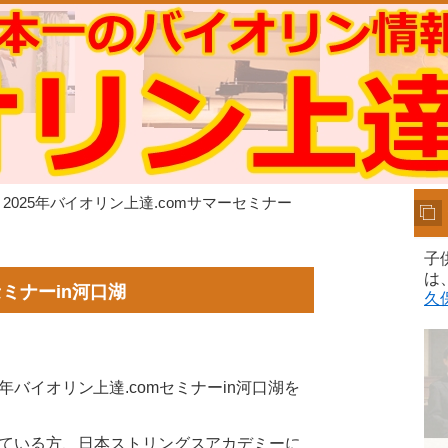
 2025年バイオリン上達.comサマーセミナー
子
は
セミナーin河口湖
久
25年バイオリン上達.comセミナーin河口湖を
ている方、日本ストリングスアカデミーに