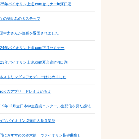
025年バイオリン上達.comセミナーin河口湖
ケの譜読みの３ステップ
原幸太さんが読響を退団されました
024年バイオリン上達.com正月セミナー
023年バイオリン上達.com夏合宿in河口湖
本ストリングスアカデミーはじめました
nroidのアプリ、ドレミよめるよ
019年12月全日本学生音楽コンクール生配信を見た感想
イツバイオリン協奏曲３番３楽章
門におすすめの鈴木鎮一ヴァイオリン指導曲集1