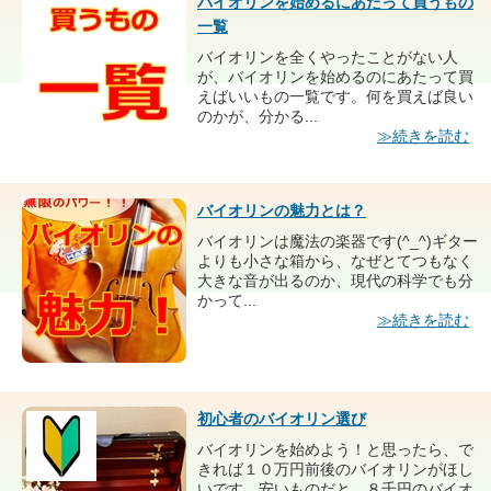
バイオリンを始めるにあたって買うもの
一覧
バイオリンを全くやったことがない人
が、バイオリンを始めるのにあたって買
えばいいもの一覧です。何を買えば良い
のかが、分かる...
≫続きを読む
バイオリンの魅力とは？
バイオリンは魔法の楽器です(^_^)ギター
よりも小さな箱から、なぜとてつもなく
大きな音が出るのか、現代の科学でも分
かって...
≫続きを読む
初心者のバイオリン選び
バイオリンを始めよう！と思ったら、で
きれば１０万円前後のバイオリンがほし
いです。安いものだと、８千円のバイオ