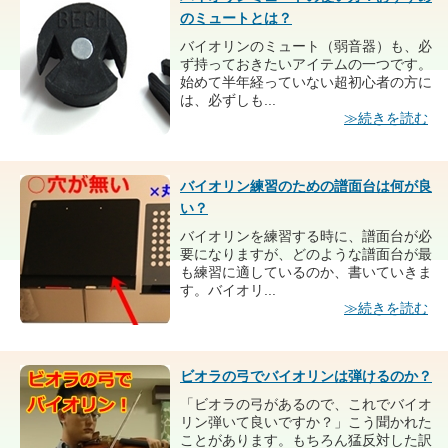
のミュートとは？
バイオリンのミュート（弱音器）も、必
ず持っておきたいアイテムの一つです。
始めて半年経っていない超初心者の方に
は、必ずしも...
≫続きを読む
バイオリン練習のための譜面台は何が良
い？
バイオリンを練習する時に、譜面台が必
要になりますが、どのような譜面台が最
も練習に適しているのか、書いていきま
す。バイオリ...
≫続きを読む
ビオラの弓でバイオリンは弾けるのか？
「ビオラの弓があるので、これでバイオ
リン弾いて良いですか？」こう聞かれた
ことがあります。もちろん猛反対した訳