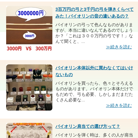
3百万円の弓と3千円の弓を弾きくらべて
みた！バイオリンの音の違いあるの？
バイオリンの弓って色んなものがありま
すが、本当に違いなんてあるのでしょう
か？「これは３００万円の弓です！」な
んて聞くと、...
≫続きを読む
バイオリン本体以外に買わなくてはいけ
ないもの
バイオリンを買ったら、色々とそろえる
ものがあります。バイオリン本体だけで
もだめで、弓も必要、しかしまだまだた
くさん必要な...
≫続きを読む
バイオリン肩当ての選び方って？
バイオリンを弾く時は、多くの人が肩当