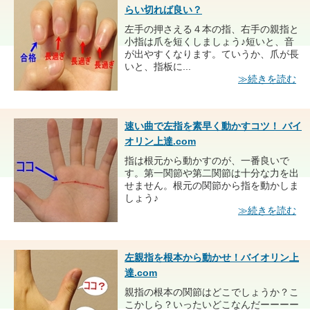
らい切れば良い？
左手の押さえる４本の指、右手の親指と
小指は爪を短くしましょう♪短いと、音
が出やすくなります。ていうか、爪が長
いと、指板に...
≫続きを読む
速い曲で左指を素早く動かすコツ！ バイ
オリン上達.com
指は根元から動かすのが、一番良いで
す。第一関節や第二関節は十分な力を出
せません。根元の関節から指を動かしま
しょう♪
≫続きを読む
左親指を根本から動かせ！バイオリン上
達.com
親指の根本の関節はどこでしょうか？こ
こかしら？いったいどこなんだーーーー