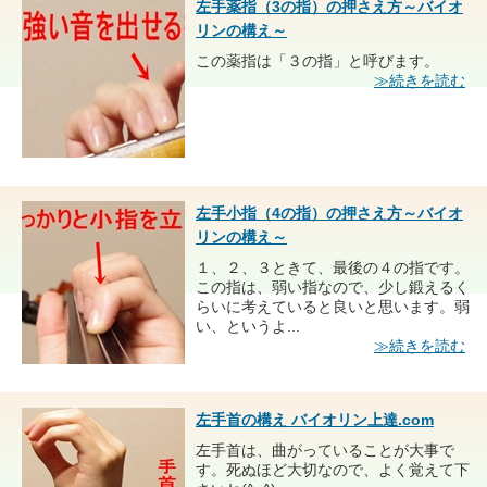
左手薬指（3の指）の押さえ方～バイオ
リンの構え～
この薬指は「３の指」と呼びます。
≫続きを読む
左手小指（4の指）の押さえ方～バイオ
リンの構え～
１、２、３ときて、最後の４の指です。
この指は、弱い指なので、少し鍛えるく
らいに考えていると良いと思います。弱
い、というよ...
≫続きを読む
左手首の構え バイオリン上達.com
左手首は、曲がっていることが大事で
す。死ぬほど大切なので、よく覚えて下