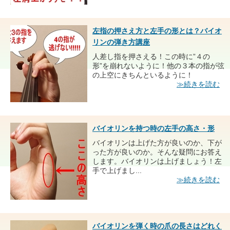
左指の押さえ方と左手の形とは？バイオ
リンの弾き方講座
人差し指を押さえる！この時に”４の
形”を崩れないように！他の３本の指が弦
の上空にきちんといるように！
≫続きを読む
バイオリンを持つ時の左手の高さ・形
バイオリンは上げた方が良いのか、下が
った方が良いのか。そんな疑問にお答え
します。バイオリンは上げましょう！左
手で上げまし...
≫続きを読む
バイオリンを弾く時の爪の長さはどれく